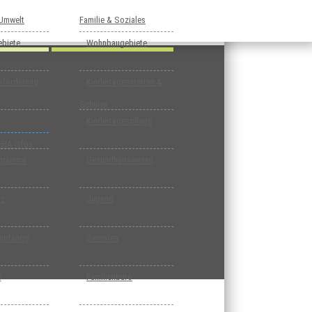
 Umwelt
Familie & Soziales
biete
Wohnbaugebiete
tsförderung
Kindertagesstätten &
Schulen
Kindertagespflege
EHA Infos
ogramme
Gesundheitswesen
tz
Jugend
mpfänge
Senioren
e
Familienbüro