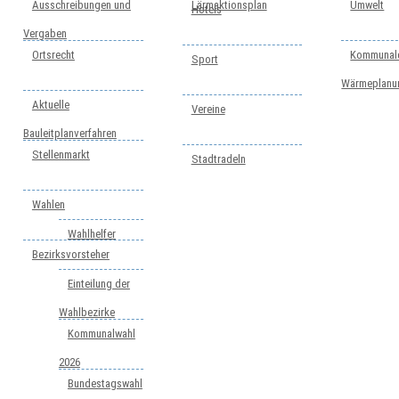
Ausschreibungen und
Lärmaktionsplan
Umwelt
Hotels
Vergaben
Ortsrecht
Kommunal
Sport
Wärmeplanu
Aktuelle
Vereine
Bauleitplanverfahren
Stellenmarkt
Stadtradeln
Wahlen
Wahlhelfer
Bezirksvorsteher
Einteilung der
Wahlbezirke
Kommunalwahl
2026
Bundestagswahl