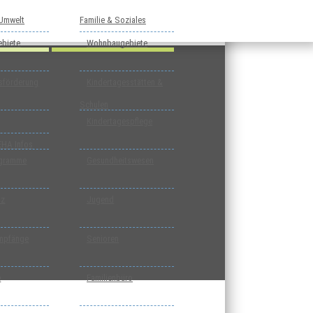
 Umwelt
Familie & Soziales
biete
Wohnbaugebiete
tsförderung
Kindertagesstätten &
Schulen
Kindertagespflege
EHA Infos
ogramme
Gesundheitswesen
tz
Jugend
mpfänge
Senioren
e
Familienbüro