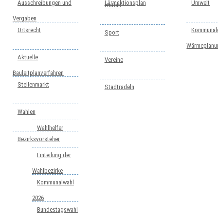
Ausschreibungen und
Lärmaktionsplan
Umwelt
Hotels
Vergaben
Ortsrecht
Kommunal
Sport
Wärmeplanu
Aktuelle
Vereine
Bauleitplanverfahren
Stellenmarkt
Stadtradeln
Wahlen
Wahlhelfer
Bezirksvorsteher
Einteilung der
Wahlbezirke
Kommunalwahl
2026
Bundestagswahl