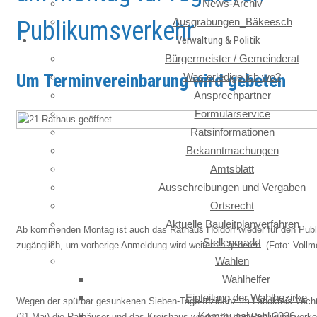
News-Archiv
Ausgrabungen_Bäkeesch
Publikumsverkehr
Verwaltung & Politik
Bürgermeister / Gemeinderat
Um Terminvereinbarung wird gebeten
Was erledige ich wo?
Ansprechpartner
Formularservice
Ratsinformationen
Bekanntmachungen
Amtsblatt
Ausschreibungen und Vergaben
Ortsrecht
Aktuelle Bauleitplanverfahren
Ab kommenden Montag ist auch das Rathaus Holdorf wieder für den Pub
Stellenmarkt
zugänglich, um vorherige Anmeldung wird weiterhin gebeten. (Foto: Vollm
Wahlen
Wahlhelfer
Einteilung der Wahlbezirke
Wegen der spürbar gesunkenen Sieben-Tage-Inzidenz im Landkreis Vech
Kommunalwahl 2026
(31.Mai) die Rathäuser und das Kreishaus wieder für den Publikumsverke