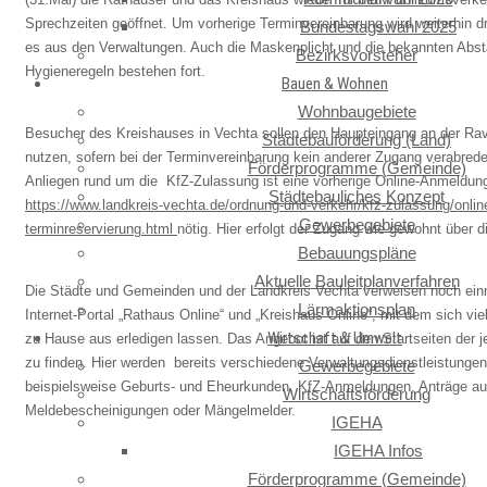
Sprechzeiten geöffnet. Um vorherige Terminvereinbarung wird weiterhin d
Bundestagswahl 2025
es aus den Verwaltungen. Auch die Maskenplicht und die bekannten Abs
Bezirksvorsteher
Hygieneregeln bestehen fort.
Bauen & Wohnen
Wohnbaugebiete
Besucher des Kreishauses in Vechta sollen den Haupteingang an der Ra
Städtebauförderung (Land)
nutzen, sofern bei der Terminvereinbarung kein anderer Zugang verabredet
Förderprogramme (Gemeinde)
Anliegen rund um die KfZ-Zulassung ist eine vorherige Online-Anmeldun
Städtebauliches Konzept
https://www.landkreis-vechta.de/ordnung-und-verkehr/kfz-zulassung/onlin
Gewerbegebiete
terminreservierung.html
nötig. Hier erfolgt der Zugang wie gewohnt über d
Bebauungspläne
Aktuelle Bauleitplanverfahren
Die Städte und Gemeinden und der Landkreis Vechta verweisen noch ein
Lärmaktionsplan
Internet-Portal „Rathaus Online“ und „Kreishaus Online“, mit dem sich v
Wirtschaft & Umwelt
zu Hause aus erledigen lassen. Das Angebot ist auf den Startseiten der
zu finden. Hier werden bereits verschiedene Verwaltungsdienstleistunge
Gewerbegebiete
beispielsweise Geburts- und Eheurkunden, KfZ-Anmeldungen, Anträge au
Wirtschaftsförderung
Meldebescheinigungen oder Mängelmelder.
IGEHA
IGEHA Infos
Förderprogramme (Gemeinde)