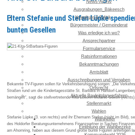
News-Archiv
Ausgrabungen_Bäkeesch
Eltern Stefanie und Stefan Lüpke spendie
Verwaltung & Politik
Bürgermeister / Gemeinderat
bunten Gesellen
Was erledige ich wo?
Ansprechpartner
Formularservice
Ratsinformationen
Bekanntmachungen
Amtsblatt
Ausschreibungen und Vergaben
Bekannte TV-Figuren sollen für Verkehrsberuhigung sorgen: „Die Verkehrs
Ortsrecht
Straßen rund um die Kindertagesstätte St. Barbara in Handorf-Langenber
Aktuelle Bauleitplanverfahren
bemängelt“, sagt die stellvertretende Kita-Leiterin Melanie Göken (rechts)
Stellenmarkt
Wahlen
Stefanie Lüpke (3. von rechts) und ihr Ehemann Stefan (nicht im Bild), se
Wahlhelfer
des Holdorfer Beratungsunternehmens Finanzpartner in Sachen Finanzen
Einteilung der Wahlbezirke
am Ahornring, haben aus diesem Grund große bunte Figuren anfertigen la
Kommunalwahl 2026