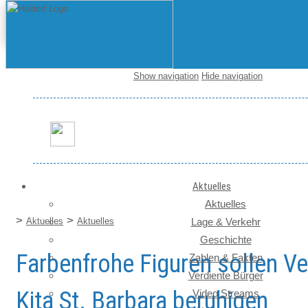
Show navigation
Hide navigation
Startseite / News
Aktuelles
Aktuelles
>
>
Aktuelles
Aktuelles
Lage & Verkehr
Geschichte
Farbenfrohe Figuren sollen Ve
Zahlen & Fakten
Verdiente Bürger
Kita St. Barbara beruhigen
Video Streams