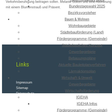
Verkehrsberuhigung beitragen sollen. Melanie Göken und eine Abordnung 
Bundestagswahl 2025
mit einem Blumenstrauß und Präsent.
Bezirksvorsteher
Bauen & Wohnen
Wohnbaugebiete
Städtebauförderung (Land)
Förderprogramme (Gemeinde)
Städtebauliches Konzept
Gewerbegebiete
Bebauungspläne
Links
Aktuelle Bauleitplanverfahren
Lärmaktionsplan
Wirtschaft & Umwelt
Impressum
Gewerbegebiete
Sitemap
Wirtschaftsförderung
Datenschutz
IGEHA
IGEHA Infos
Förderprogramme (Gemeinde)