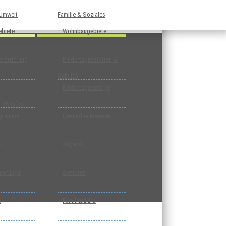
 Umwelt
Familie & Soziales
biete
Wohnbaugebiete
tsförderung
Kindertagesstätten &
Schulen
Kindertagespflege
EHA Infos
ogramme
Gesundheitswesen
tz
Jugend
mpfänge
Senioren
e
Familienbüro