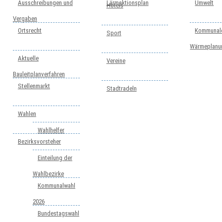
Ausschreibungen und
Lärmaktionsplan
Umwelt
Hotels
Vergaben
Ortsrecht
Kommunal
Sport
Wärmeplanu
Aktuelle
Vereine
Bauleitplanverfahren
Stellenmarkt
Stadtradeln
Wahlen
Wahlhelfer
Bezirksvorsteher
Einteilung der
Wahlbezirke
Kommunalwahl
2026
Bundestagswahl