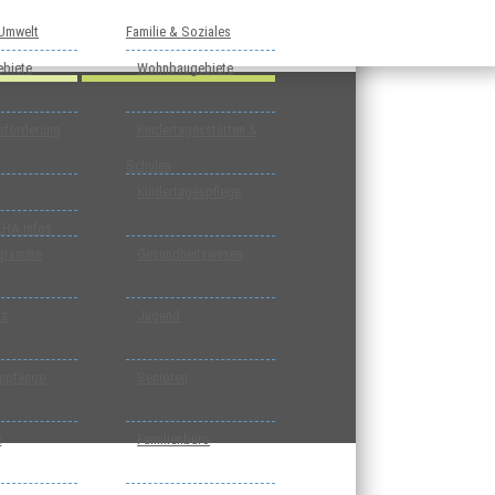
 Umwelt
Familie & Soziales
biete
Wohnbaugebiete
tsförderung
Kindertagesstätten &
Schulen
Kindertagespflege
EHA Infos
ogramme
Gesundheitswesen
tz
Jugend
mpfänge
Senioren
e
Familienbüro