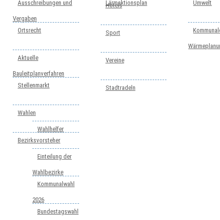
Ausschreibungen und
Lärmaktionsplan
Umwelt
Hotels
Vergaben
Ortsrecht
Kommunal
Sport
Wärmeplanu
Aktuelle
Vereine
Bauleitplanverfahren
Stellenmarkt
Stadtradeln
Wahlen
Wahlhelfer
Bezirksvorsteher
Einteilung der
Wahlbezirke
Kommunalwahl
2026
Bundestagswahl