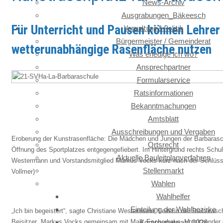
News-Archiv
Ausgrabungen_Bäkeesch
Für Unterricht und Pausen können Lehrer
Verwaltung & Politik
Bürgermeister / Gemeinderat
wetterunabhängige Rasenfläche nutzen
Was erledige ich wo?
Ansprechpartner
Formularservice
Ratsinformationen
Bekanntmachungen
Amtsblatt
Ausschreibungen und Vergaben
Eroberung der Kunstrasenfläche: Die Mädchen und Jungen der Barbarasc
Ortsrecht
Öffnung des Sportplatzes entgegengefiebert. Im Hintergrund rechts Schull
Aktuelle Bauleitplanverfahren
Westermann und Vorstandsmitglied Markus Vocks kurz nach der Schlüss
Stellenmarkt
Vollmer)
Wahlen
Wahlhelfer
Einteilung der Wahlbezirke
„Ich bin begeistert“, sagte Christiane Westermann, Leiterin der Barbarasc
Beisitzer Markus Vocks gemeinsam mit Maik Escherhaus, Vorsitzender
Kommunalwahl 2026