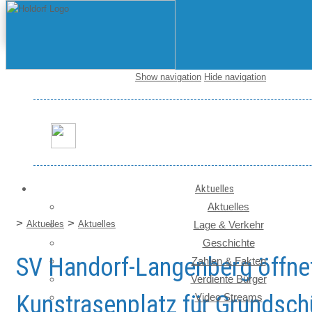
Show navigation
Hide navigation
Startseite / News
Aktuelles
Aktuelles
>
>
Aktuelles
Aktuelles
Lage & Verkehr
Geschichte
SV Handorf-Langenberg öffne
Zahlen & Fakten
Verdiente Bürger
Kunstrasenplatz für Grundsch
Video Streams