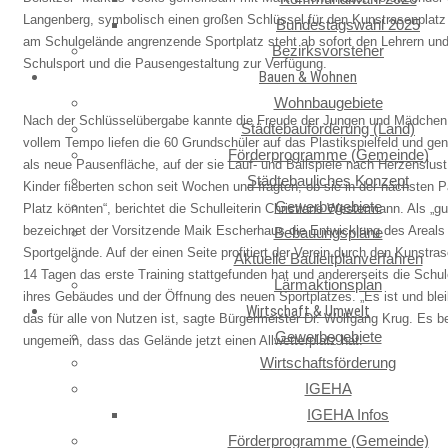
Langenberg, symbolisch einen großen Schlüssel für den Kunstrasenplatz ü
Bundestagswahl 2025
am Schulgelände angrenzende Sportplatz steht ab sofort den Lehrern und
Bezirksvorsteher
Schulsport und die Pausengestaltung zur Verfügung.
Bauen & Wohnen
Wohnbaugebiete
Nach der Schlüsselübergabe kannte die Freude der Jungen und Mädchen
Städtebauförderung (Land)
vollem Tempo liefen die 60 Grundschüler auf das Plastikspielfeld und g
Förderprogramme (Gemeinde)
als neue Pausenfläche, auf der sie Lauf- und Ballspiele nach Herzenslust
Städtebauliches Konzept
Kinder fieberten schon seit Wochen und fragten, ob sie in der nächsten 
Gewerbegebiete
Platz könnten“, berichtet die
Schulleiterin Christiane Westermann. Als „g
bezeichnet der Vorsitzende Maik Escherhaus die Entwicklung des Areals
Bebauungspläne
Sportgelände. Auf der einen Seite profitiert der Verein durch den Kunstra
Aktuelle Bauleitplanverfahren
14 Tagen das erste Training stattgefunden hat und andererseits die Schu
Lärmaktionsplan
ihres Gebäudes und der
Öffnung des neuen Sportplatzes. „Es ist und blei
Wirtschaft & Umwelt
das für alle von Nutzen ist, sagte Bürgermeister Dr. Wolfgang Krug. Es b
Gewerbegebiete
ungemein, dass das Gelände jetzt einen Allwetterplatz hat.
Wirtschaftsförderung
IGEHA
IGEHA Infos
Förderprogramme (Gemeinde)