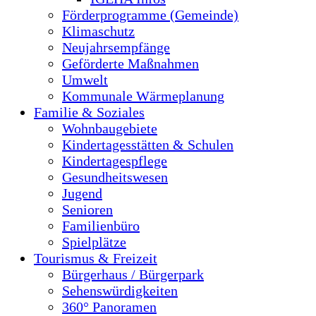
Förderprogramme (Gemeinde)
Klimaschutz
Neujahrsempfänge
Geförderte Maßnahmen
Umwelt
Kommunale Wärmeplanung
Familie & Soziales
Wohnbaugebiete
Kindertagesstätten & Schulen
Kindertagespflege
Gesundheitswesen
Jugend
Senioren
Familienbüro
Spielplätze
Tourismus & Freizeit
Bürgerhaus / Bürgerpark
Sehenswürdigkeiten
360° Panoramen