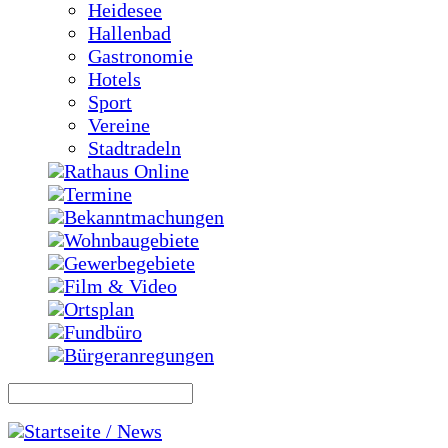
Heidesee
Hallenbad
Gastronomie
Hotels
Sport
Vereine
Stadtradeln
Rathaus Online
Termine
Bekanntmachungen
Wohnbaugebiete
Gewerbegebiete
Film & Video
Ortsplan
Fundbüro
Bürgeranregungen
Startseite / News