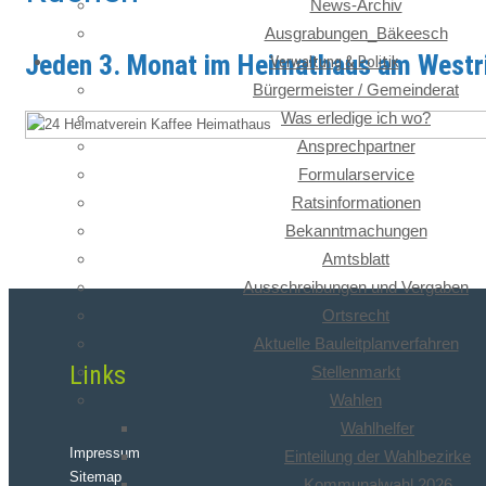
News-Archiv
Ausgrabungen_Bäkeesch
Jeden 3. Monat im Heimathaus am Westr
Verwaltung & Politik
Bürgermeister / Gemeinderat
Was erledige ich wo?
Ansprechpartner
Formularservice
Ratsinformationen
Bekanntmachungen
Amtsblatt
Ausschreibungen und Vergaben
Ortsrecht
Aktuelle Bauleitplanverfahren
Links
Stellenmarkt
Wahlen
Wahlhelfer
Impressum
Einteilung der Wahlbezirke
Sitemap
Kommunalwahl 2026