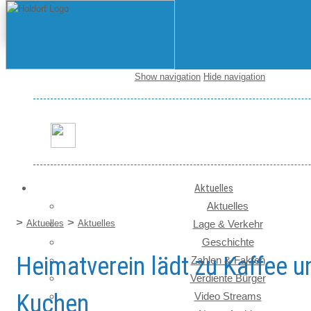
Show navigation
Hide navigation
Startseite / News
Aktuelles
Aktuelles
>
>
Aktuelles
Aktuelles
Lage & Verkehr
Geschichte
Heimatverein lädt zu Kaffee u
Zahlen & Fakten
Verdiente Bürger
Kuchen
Video Streams