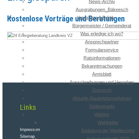
News-Archiv
Ausgrabungen_Bäkeesch
Kostenlose Vorträge und Beratungen
Verwaltung & Politik
Bürgermeister / Gemeinderat
Was erledige ich wo?
Ansprechpartner
Formularservice
Ratsinformationen
Bekanntmachungen
Amtsblatt
Ausschreibungen und Vergaben
Ortsrecht
Aktuelle Bauleitplanverfahren
Links
Stellenmarkt
Wahlen
Wahlhelfer
Impressum
Einteilung der Wahlbezirke
Sitemap
Kommunalwahl 2026