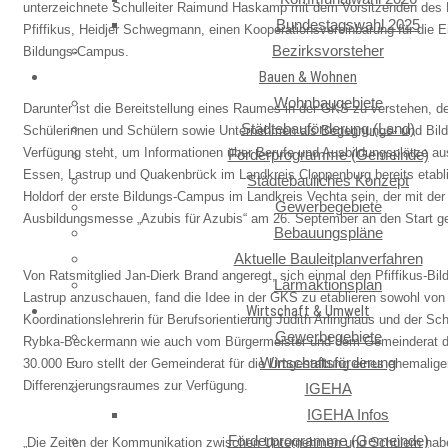
unterzeichnete Schulleiter Raimund Haskamp mit dem Vorsitzenden des 
Bundestagswahl 2025
Pfiffikus, Heidjer Schwegmann, einen Kooperationsvereinbarung für die E
Bezirksvorsteher
Bildungs-Campus.
Bauen & Wohnen
Wohnbaugebiete
Darunter ist die Bereitstellung eines Raumes in der GKS zu verstehen, d
Städtebauförderung (Land)
Schülerinnen und Schülern sowie Unternehmen als Begegnungs- und Bil
Verfügung steht, um Informationen über Berufe und Ausbildungsplätze au
Förderprogramme (Gemeinde)
Essen, Lastrup und Quakenbrück im Landkreis Cloppenburg bereits etabli
Städtebauliches Konzept
Holdorf der erste Bildungs-Campus im Landkreis Vechta sein, der mit de
Gewerbegebiete
Ausbildungsmesse „Azubis für Azubis“ am 26. September an den Start ge
Bebauungspläne
Aktuelle Bauleitplanverfahren
Von Ratsmitglied Jan-Dierk Brand angeregt, sich einmal den Pfiffikus-Bi
Lärmaktionsplan
Lastrup anzuschauen, fand die Idee in der GKS zu etablieren sowohl von
Wirtschaft & Umwelt
Koordinationslehrerin für Berufsorientierung Judith Arlinghaus und der Sch
Gewerbegebiete
Rybka-Beckermann wie auch vom Bürgermeister und dem Gemeinderat di
Wirtschaftsförderung
30.000 Euro stellt der Gemeinderat für die Umgestaltung eines ehemalig
Differenzierungsraumes zur Verfügung.
IGEHA
IGEHA Infos
Förderprogramme (Gemeinde)
„Die Zeiten der Kommunikation zwischen Unternehmen und Schülern haben