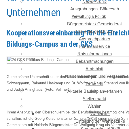
News-Archiv
Ausgrabungen_Bäkeesch
Unternehmen
Verwaltung & Politik
Bürgermeister / Gemeinderat
Kooperationsvereinbarung für die Einrich
Was erledige ich wo?
Ansprechpartner
Bildungs-Campus an der GKS
Formularservice
Ratsinformationen
Bekanntmachungen
Amtsblatt
Ausschreibungen und Vergaben
Gemeinsame Unterschrift unter den Kooperationsvertrag, sitzend von link
Schwegmann, Raimund Haskamp und Dr. Wolfgang Krug. Stehend von li
Ortsrecht
und Judith Arlinghaus. (Foto: Vollmer)
Aktuelle Bauleitplanverfahren
Stellenmarkt
Wahlen
Ihrem Anspruch, den Oberschülern bei der Berufsfindung bestmögliche 
Wahlhelfer
schaffen, ist die Georg-Kerschensteiner-Schule (GKS) einen großen Sch
Einteilung der Wahlbezirke
Gemeinsam mit Holdorfs Bürgermeister Dr. Wolfgang Krug als Vertreter d
Kommunalwahl 2026