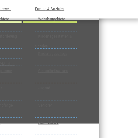
 Umwelt
Familie & Soziales
biete
Wohnbaugebiete
tsförderung
Kindertagesstätten &
Schulen
Kindertagespflege
EHA Infos
ogramme
Gesundheitswesen
tz
Jugend
mpfänge
Senioren
e
Familienbüro