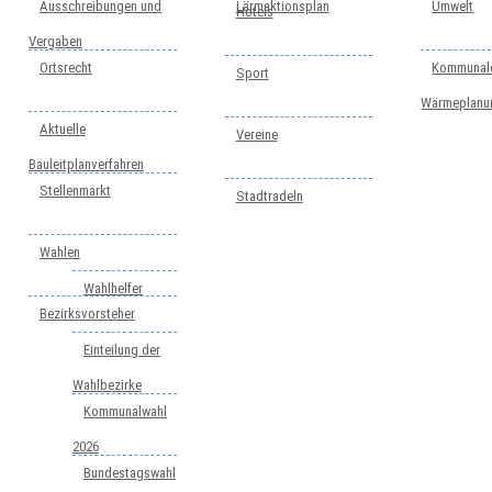
Ausschreibungen und
Lärmaktionsplan
Umwelt
Hotels
Vergaben
Ortsrecht
Kommunal
Sport
Wärmeplanu
Aktuelle
Vereine
Bauleitplanverfahren
Stellenmarkt
Stadtradeln
Wahlen
Wahlhelfer
Bezirksvorsteher
Einteilung der
Wahlbezirke
Kommunalwahl
2026
Bundestagswahl