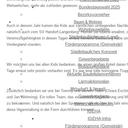
Wehwehchen, mehr als zufrieden gewesen.
Bundestagswahl 2025
Bezirksvorsteher
Bauen & Wohnen
Auch in diesem Jahr kamen die Kids aus sämtlichen umliegenden Nachb
Wohnbaugebiete
natürlich auch vom SV Handorf-Langenberg. Hierbei sei lobend erwähnt, 
Städtebauförderung (Land)
Vereinszugehörigkeit in diesen Tagen erneut keinerlei Bedeutung hatte u
Förderprogramme (Gemeinde)
Vordergrund standen.
Städtebauliches Konzept
Gewerbegebiete
Wir möchten uns bei allen Kids bedanken, die einen großen Anteil daran h
Bebauungspläne
Tage erneut sehr positiv verlaufen sind. Es war eine tolle homogene Tru
Aktuelle Bauleitplanverfahren
Lärmaktionsplan
Wirtschaft & Umwelt
Zusätzlich bedanken wir uns bei Tommy und seinem Team (Chiara Esc
Gewerbegebiete
und Jan Wehming). Ein tolles Team, das es versteht Begeisterung und Mo
zu bekommen. Und natürlich bei den Sponsoren, die es Jahr für Jahr erm
Wirtschaftsförderung
diese Veranstaltung in der Form durchführen können!
IGEHA
IGEHA Infos
Förderprogramme (Gemeinde)