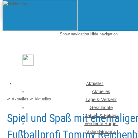
Show navigation
Hide navigation
Startseite / News
Aktuelles
Aktuelles
>
>
Aktuelles
Aktuelles
Lage & Verkehr
Geschichte
Spiel und Spaß mit ehemalige
Zahlen & Fakten
Verdiente Bürger
Fußballprofi Tommy Reichenb
Video Streams