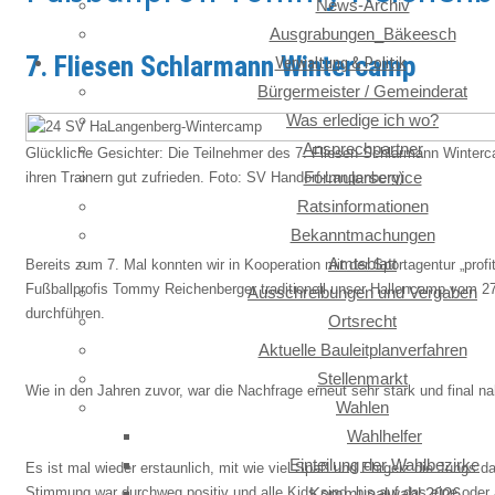
News-Archiv
Ausgrabungen_Bäkeesch
7. Fliesen Schlarmann Wintercamp
Verwaltung & Politik
Bürgermeister / Gemeinderat
Was erledige ich wo?
Ansprechpartner
Glückliche Gesichter: Die Teilnehmer des 7. Fliesen Schlarmann Winterc
Formularservice
ihren Trainern gut zufrieden. Foto: SV Handorf-Langenberg)
Ratsinformationen
Bekanntmachungen
Amtsblatt
Bereits zum 7. Mal konnten wir in Kooperation mit der Sportagentur „prof
Fußballprofis Tommy Reichenberger traditionell unser Hallencamp vom 27
Ausschreibungen und Vergaben
durchführen.
Ortsrecht
Aktuelle Bauleitplanverfahren
Stellenmarkt
Wie in den Jahren zuvor, war die Nachfrage erneut sehr stark und final n
Wahlen
Wahlhelfer
Einteilung der Wahlbezirke
Es ist mal wieder erstaunlich, mit wie viel Spaß und Ehrgeiz die Jungs d
Stimmung war durchweg positiv und alle Kids sind, bis auf das eine oder 
Kommunalwahl 2026