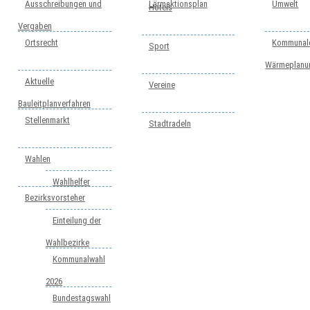
Ausschreibungen und
Lärmaktionsplan
Umwelt
Hotels
Vergaben
Ortsrecht
Kommunal
Sport
Wärmeplanu
Aktuelle
Vereine
Bauleitplanverfahren
Stellenmarkt
Stadtradeln
Wahlen
Wahlhelfer
Bezirksvorsteher
Einteilung der
Wahlbezirke
Kommunalwahl
2026
Bundestagswahl