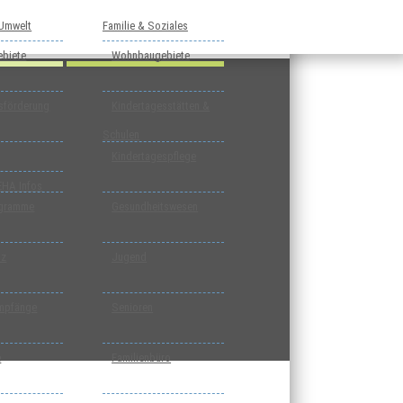
 Umwelt
Familie & Soziales
biete
Wohnbaugebiete
tsförderung
Kindertagesstätten &
Schulen
Kindertagespflege
EHA Infos
ogramme
Gesundheitswesen
tz
Jugend
mpfänge
Senioren
e
Familienbüro