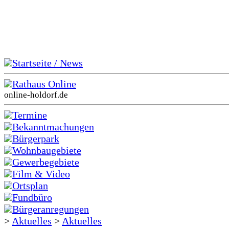
Startseite / News
Rathaus Online
online-holdorf.de
Termine
Bekanntmachungen
Bürgerpark
Wohnbaugebiete
Gewerbegebiete
Film & Video
Ortsplan
Fundbüro
Bürgeranregungen
>
Aktuelles
>
Aktuelles