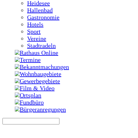
Heidesee
Hallenbad
Gastronomie
Hotels
Sport
Vereine
Stadtradeln
Rathaus Online
Termine
Bekanntmachungen
Wohnbaugebiete
Gewerbegebiete
Film & Video
Ortsplan
Fundbüro
Bürgeranregungen