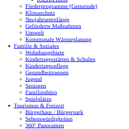
Förderprogramme (Gemeinde)
Klimaschutz
Neujahrsempfänge
Geförderte Maßnahmen
Umwelt
Kommunale Wärmeplanung
Familie & Soziales
Wohnbaugebiete
Kindertagesstätten & Schulen
Kindertagespflege
Gesundheitswesen
Jugend
Senioren
Familienbüro
Spielplätze
Tourismus & Freizeit
Bürgerhaus / Bürgerpark
Sehenswürdigkeiten
360° Panoramen