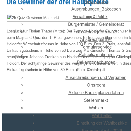
Die Gewinner der drei Hauptpreise
News-Archiv
Ausgrabungen_Bäkeesch
Verwaltung & Politik
Bürgermeister / Gemeinderat
Losglück für Florian Thater (Mitte): Der 7-jährige Holdorfer Grundschüler
Was erledige ich wo?
beim Maimarkt-Quiz den 1. Preis gewonnen. Er freut sich über einen Ein
Ansprechpartner
Holdorfer Wirtschaftsforums in Höhe von 100 Euro. Den 2. Preis, ebenfall
Formularservice
Einkaufsgutschein, in Höhe von 50 Euro zog Marktmeister Thomas Grün
Ratsinformationen
neunjährigen Johanna Franken aus Holdorf. Der 3. Preis ging an Glückspi
Bekanntmachungen
Holdorf. Der achtjährige Gewinner des vergangenen Jahres erhielt in die
Amtsblatt
Einkaufsgutschein in Höhe von 30 Euro. (Foto: Vollmer)
Ausschreibungen und Vergaben
Ortsrecht
Aktuelle Bauleitplanverfahren
Stellenmarkt
Wahlen
Wahlhelfer
Einteilung der Wahlbezirke
Kommunalwahl 2026