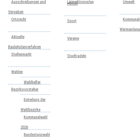
Ausschreibungen und
Lärmaktionsplan
Umwelt
Hotels
Vergaben
Ortsrecht
Kommunal
Sport
Wärmeplanu
Aktuelle
Vereine
Bauleitplanverfahren
Stellenmarkt
Stadtradeln
Wahlen
Wahlhelfer
Bezirksvorsteher
Einteilung der
Wahlbezirke
Kommunalwahl
2026
Bundestagswahl