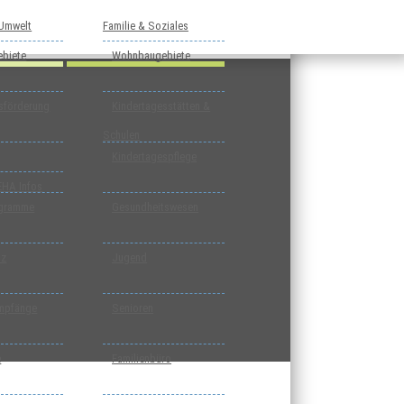
 Umwelt
Familie & Soziales
biete
Wohnbaugebiete
tsförderung
Kindertagesstätten &
Schulen
Kindertagespflege
EHA Infos
ogramme
Gesundheitswesen
tz
Jugend
mpfänge
Senioren
e
Familienbüro