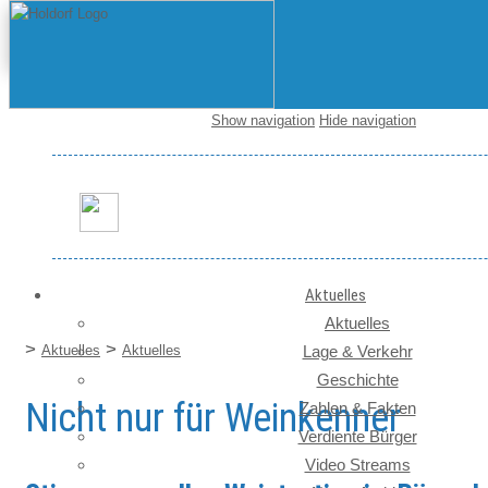
Show navigation
Hide navigation
Startseite / News
Aktuelles
Aktuelles
>
>
Aktuelles
Aktuelles
Lage & Verkehr
Geschichte
Nicht nur für Weinkenner
Zahlen & Fakten
Verdiente Bürger
Video Streams