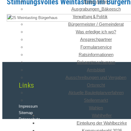
Stimmungsvolles Weintasting im Bürger
News-Archiv
Ausgrabungen_Bäkeesch
Verwaltung & Politik
Bürgermeister / Gemeinderat
Was erledige ich wo?
Ansprechpartner
Formularservice
Ratsinformationen
Bekanntmachungen
Amtsblatt
Ausschreibungen und Vergaben
Links
Ortsrecht
Aktuelle Bauleitplanverfahren
Stellenmarkt
Impressum
Wahlen
Sitemap
Wahlhelfer
Datenschutz
Einteilung der Wahlbezirke
Kommunalwahl 2026