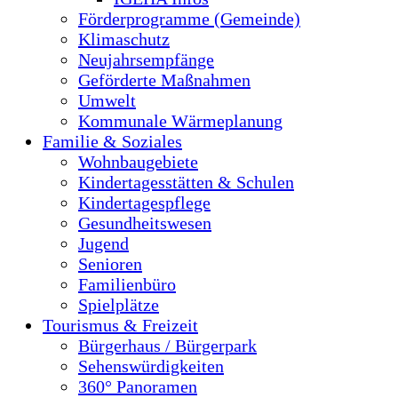
Förderprogramme (Gemeinde)
Klimaschutz
Neujahrsempfänge
Geförderte Maßnahmen
Umwelt
Kommunale Wärmeplanung
Familie & Soziales
Wohnbaugebiete
Kindertagesstätten & Schulen
Kindertagespflege
Gesundheitswesen
Jugend
Senioren
Familienbüro
Spielplätze
Tourismus & Freizeit
Bürgerhaus / Bürgerpark
Sehenswürdigkeiten
360° Panoramen