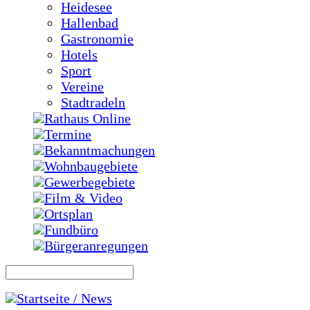
Heidesee
Hallenbad
Gastronomie
Hotels
Sport
Vereine
Stadtradeln
Rathaus Online
Termine
Bekanntmachungen
Wohnbaugebiete
Gewerbegebiete
Film & Video
Ortsplan
Fundbüro
Bürgeranregungen
Startseite / News