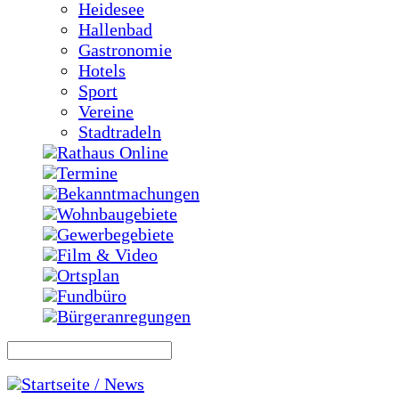
Heidesee
Hallenbad
Gastronomie
Hotels
Sport
Vereine
Stadtradeln
Rathaus Online
Termine
Bekanntmachungen
Wohnbaugebiete
Gewerbegebiete
Film & Video
Ortsplan
Fundbüro
Bürgeranregungen
Startseite / News