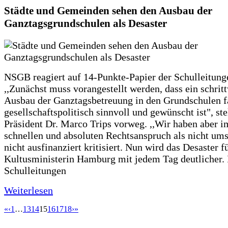
Städte und Gemeinden sehen den Ausbau der
Ganztagsgrundschulen als Desaster
NSGB reagiert auf 14-Punkte-Papier der Schulleitung
,,Zunächst muss vorangestellt werden, dass ein schrit
Ausbau der Ganztagsbetreuung in den Grundschulen f
gesellschaftspolitisch sinnvoll und gewünscht ist", st
Präsident Dr. Marco Trips vorweg. ,,Wir haben aber 
schnellen und absoluten Rechtsanspruch als nicht um
nicht ausfinanziert kritisiert. Nun wird das Desaster f
Kultusministerin Hamburg mit jedem Tag deutlicher. 
Schulleitungen
Weiterlesen
«
‹
1
…
13
14
15
16
17
18
›
»