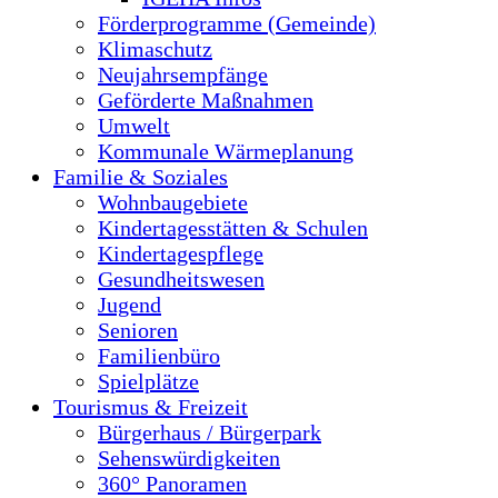
Förderprogramme (Gemeinde)
Klimaschutz
Neujahrsempfänge
Geförderte Maßnahmen
Umwelt
Kommunale Wärmeplanung
Familie & Soziales
Wohnbaugebiete
Kindertagesstätten & Schulen
Kindertagespflege
Gesundheitswesen
Jugend
Senioren
Familienbüro
Spielplätze
Tourismus & Freizeit
Bürgerhaus / Bürgerpark
Sehenswürdigkeiten
360° Panoramen