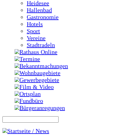
Heidesee
Hallenbad
Gastronomie
Hotels
Sport
Vereine
Stadtradeln
Rathaus Online
Termine
Bekanntmachungen
Wohnbaugebiete
Gewerbegebiete
Film & Video
Ortsplan
Fundbüro
Bürgeranregungen
Startseite / News