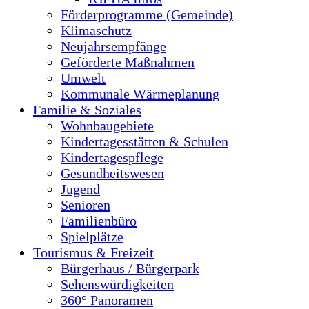
Förderprogramme (Gemeinde)
Klimaschutz
Neujahrsempfänge
Geförderte Maßnahmen
Umwelt
Kommunale Wärmeplanung
Familie & Soziales
Wohnbaugebiete
Kindertagesstätten & Schulen
Kindertagespflege
Gesundheitswesen
Jugend
Senioren
Familienbüro
Spielplätze
Tourismus & Freizeit
Bürgerhaus / Bürgerpark
Sehenswürdigkeiten
360° Panoramen