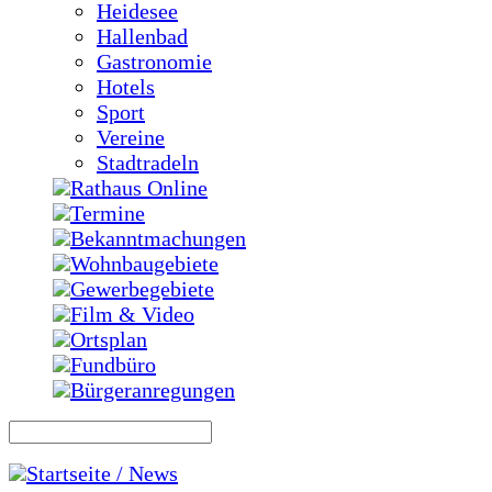
Heidesee
Hallenbad
Gastronomie
Hotels
Sport
Vereine
Stadtradeln
Rathaus Online
Termine
Bekanntmachungen
Wohnbaugebiete
Gewerbegebiete
Film & Video
Ortsplan
Fundbüro
Bürgeranregungen
Startseite / News