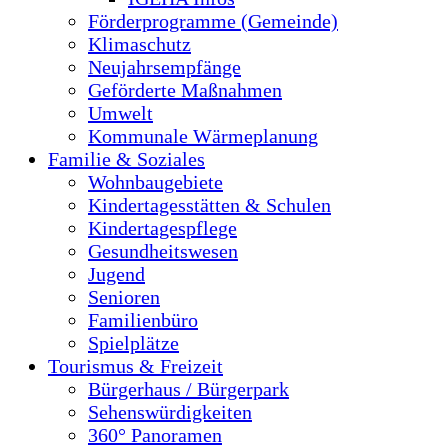
Förderprogramme (Gemeinde)
Klimaschutz
Neujahrsempfänge
Geförderte Maßnahmen
Umwelt
Kommunale Wärmeplanung
Familie & Soziales
Wohnbaugebiete
Kindertagesstätten & Schulen
Kindertagespflege
Gesundheitswesen
Jugend
Senioren
Familienbüro
Spielplätze
Tourismus & Freizeit
Bürgerhaus / Bürgerpark
Sehenswürdigkeiten
360° Panoramen