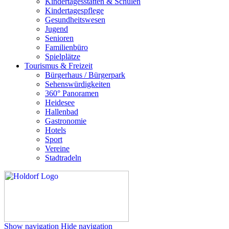
Kindertagesstätten & Schulen
Kindertagespflege
Gesundheitswesen
Jugend
Senioren
Familienbüro
Spielplätze
Tourismus & Freizeit
Bürgerhaus / Bürgerpark
Sehenswürdigkeiten
360° Panoramen
Heidesee
Hallenbad
Gastronomie
Hotels
Sport
Vereine
Stadtradeln
Show navigation
Hide navigation