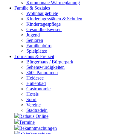
Kommunale Wärmeplanung
Familie & Soziales
Wohnbaugebiete
Kindertagesstätten & Schulen
Kindertagespflege
Gesundheitswesen
Jugend
Senioren
Familienbüro
Spielplätze
Tourismus & Freizeit
Bürgerhaus / Bürgerpark
Sehenswürdigkeiten
360° Panoramen
Heidesee
Hallenbad
Gastronomie
Hotels
Sport
Vereine
Stadtradeln
Rathaus Online
Termine
Bekanntmachungen