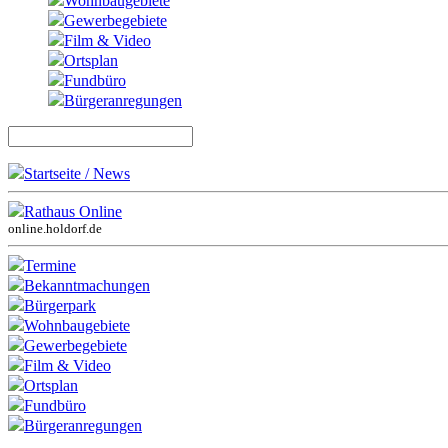
Wohnbaugebiete
Gewerbegebiete
Film & Video
Ortsplan
Fundbüro
Bürgeranregungen
Startseite / News
Rathaus Online
online.holdorf.de
Termine
Bekanntmachungen
Bürgerpark
Wohnbaugebiete
Gewerbegebiete
Film & Video
Ortsplan
Fundbüro
Bürgeranregungen