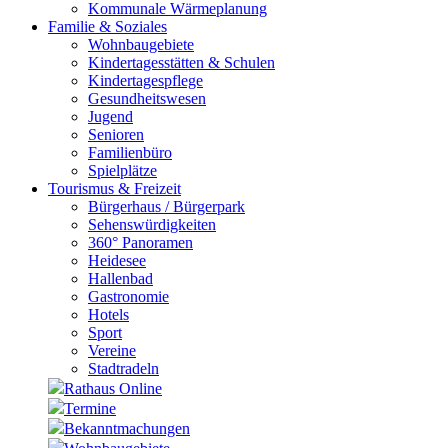
Kommunale Wärmeplanung
Familie & Soziales
Wohnbaugebiete
Kindertagesstätten & Schulen
Kindertagespflege
Gesundheitswesen
Jugend
Senioren
Familienbüro
Spielplätze
Tourismus & Freizeit
Bürgerhaus / Bürgerpark
Sehenswürdigkeiten
360° Panoramen
Heidesee
Hallenbad
Gastronomie
Hotels
Sport
Vereine
Stadtradeln
Rathaus Online
Termine
Bekanntmachungen