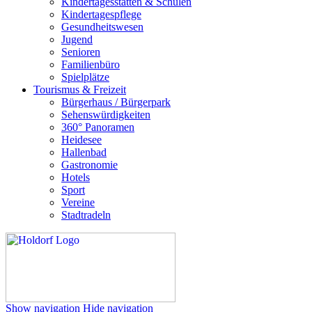
Kindertagesstätten & Schulen
Kindertagespflege
Gesundheitswesen
Jugend
Senioren
Familienbüro
Spielplätze
Tourismus & Freizeit
Bürgerhaus / Bürgerpark
Sehenswürdigkeiten
360° Panoramen
Heidesee
Hallenbad
Gastronomie
Hotels
Sport
Vereine
Stadtradeln
Show navigation
Hide navigation