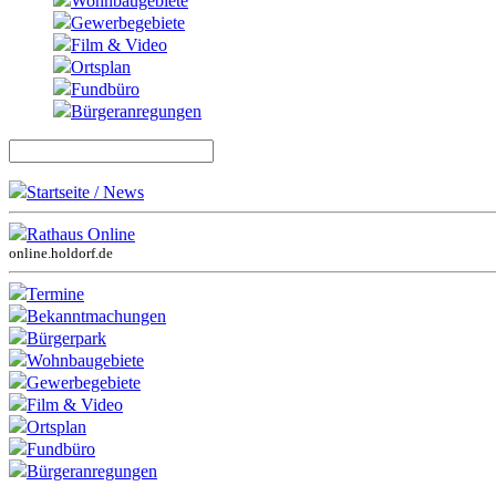
Wohnbaugebiete
Gewerbegebiete
Film & Video
Ortsplan
Fundbüro
Bürgeranregungen
Startseite / News
Rathaus Online
online.holdorf.de
Termine
Bekanntmachungen
Bürgerpark
Wohnbaugebiete
Gewerbegebiete
Film & Video
Ortsplan
Fundbüro
Bürgeranregungen