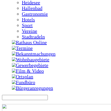
Heidesee
Hallenbad
Gastronomie
Hotels
Sport
Vereine
Stadtradeln
Rathaus Online
Termine
Bekanntmachungen
Wohnbaugebiete
Gewerbegebiete
Film & Video
Ortsplan
Fundbüro
Bürgeranregungen