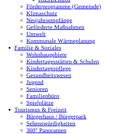
Förderprogramme (Gemeinde)
Klimaschutz
Neujahrsempfänge
Geförderte Maßnahmen
Umwelt
Kommunale Wärmeplanung
Familie & Soziales
Wohnbaugebiete
Kindertagesstätten & Schulen
Kindertagespflege
Gesundheitswesen
Jugend
Senioren
Familienbüro
Spielplätze
Tourismus & Freizeit
Bürgerhaus / Bürgerpark
Sehenswürdigkeiten
360° Panoramen