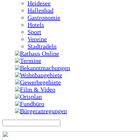
Heidesee
Hallenbad
Gastronomie
Hotels
Sport
Vereine
Stadtradeln
Rathaus Online
Termine
Bekanntmachungen
Wohnbaugebiete
Gewerbegebiete
Film & Video
Ortsplan
Fundbüro
Bürgeranregungen