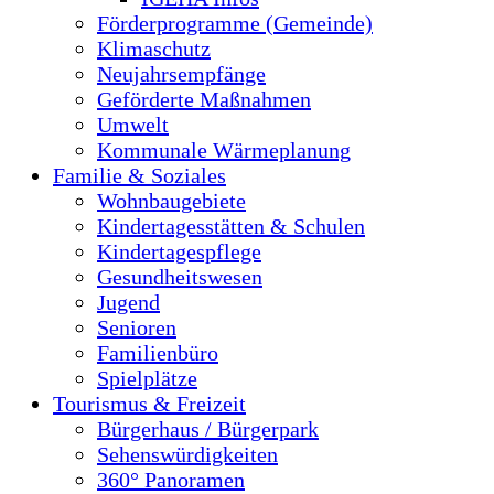
Förderprogramme (Gemeinde)
Klimaschutz
Neujahrsempfänge
Geförderte Maßnahmen
Umwelt
Kommunale Wärmeplanung
Familie & Soziales
Wohnbaugebiete
Kindertagesstätten & Schulen
Kindertagespflege
Gesundheitswesen
Jugend
Senioren
Familienbüro
Spielplätze
Tourismus & Freizeit
Bürgerhaus / Bürgerpark
Sehenswürdigkeiten
360° Panoramen