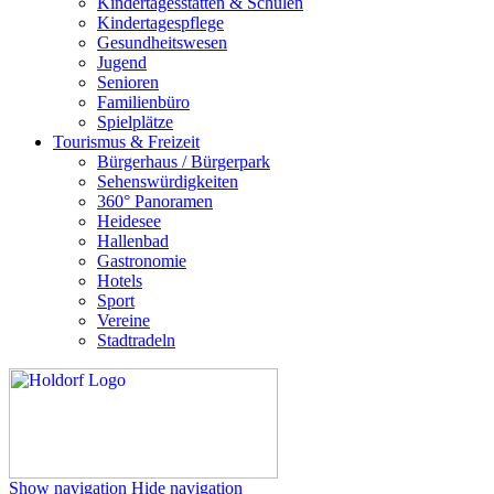
Kindertagesstätten & Schulen
Kindertagespflege
Gesundheitswesen
Jugend
Senioren
Familienbüro
Spielplätze
Tourismus & Freizeit
Bürgerhaus / Bürgerpark
Sehenswürdigkeiten
360° Panoramen
Heidesee
Hallenbad
Gastronomie
Hotels
Sport
Vereine
Stadtradeln
Show navigation
Hide navigation