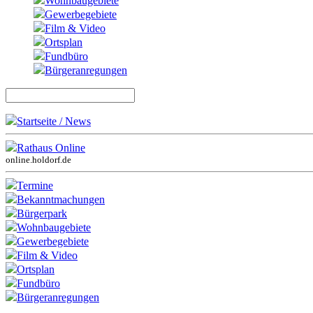
Wohnbaugebiete
Gewerbegebiete
Film & Video
Ortsplan
Fundbüro
Bürgeranregungen
Startseite / News
Rathaus Online
online.holdorf.de
Termine
Bekanntmachungen
Bürgerpark
Wohnbaugebiete
Gewerbegebiete
Film & Video
Ortsplan
Fundbüro
Bürgeranregungen