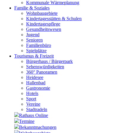
Kommunale Wärmeplanung
Familie & Soziales
Wohnbaugebiete
Kindertagesstätten & Schulen
Kindertagespflege
Gesundheitswesen
Jugend
Senioren
Familienbüro
Spielplätze
Tourismus & Freizeit
Bürgerhaus / Bürgerpark
Sehenswürdigkeiten
360° Panoramen
Heidesee
Hallenbad
Gastronomie
Hotels
Sport
Vereine
Stadtradeln
Rathaus Online
Termine
Bekanntmachungen