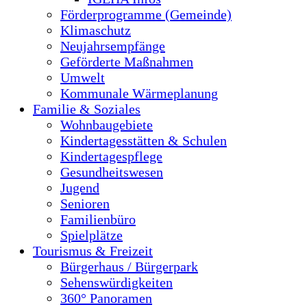
Förderprogramme (Gemeinde)
Klimaschutz
Neujahrsempfänge
Geförderte Maßnahmen
Umwelt
Kommunale Wärmeplanung
Familie & Soziales
Wohnbaugebiete
Kindertagesstätten & Schulen
Kindertagespflege
Gesundheitswesen
Jugend
Senioren
Familienbüro
Spielplätze
Tourismus & Freizeit
Bürgerhaus / Bürgerpark
Sehenswürdigkeiten
360° Panoramen