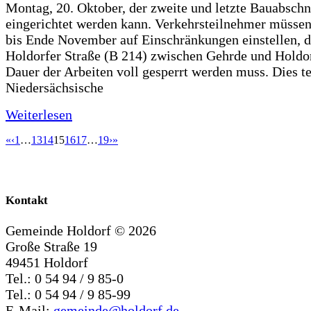
Montag, 20. Oktober, der zweite und letzte Bauabschn
eingerichtet werden kann. Verkehrsteilnehmer müssen
bis Ende November auf Einschränkungen einstellen, d
Holdorfer Straße (B 214) zwischen Gehrde und Holdor
Dauer der Arbeiten voll gesperrt werden muss. Dies te
Niedersächsische
Weiterlesen
«
‹
1
…
13
14
15
16
17
…
19
›
»
Kontakt
Gemeinde Holdorf ©
2026
Große Straße 19
49451 Holdorf
Tel.: 0 54 94 / 9 85-0
Tel.: 0 54 94 / 9 85-99
E-Mail:
gemeinde@holdorf.de