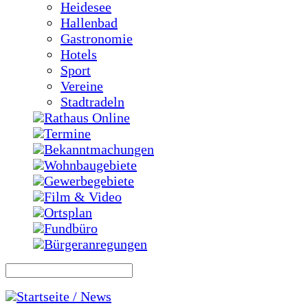
Heidesee
Hallenbad
Gastronomie
Hotels
Sport
Vereine
Stadtradeln
Rathaus Online
Termine
Bekanntmachungen
Wohnbaugebiete
Gewerbegebiete
Film & Video
Ortsplan
Fundbüro
Bürgeranregungen
Startseite / News