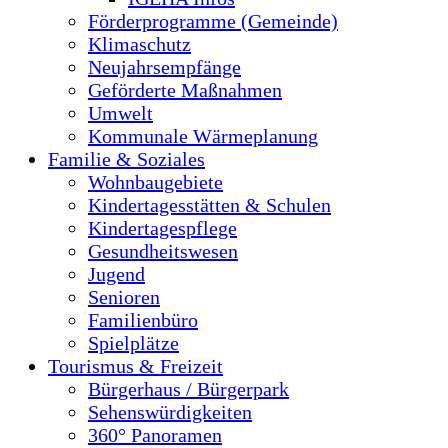
Förderprogramme (Gemeinde)
Klimaschutz
Neujahrsempfänge
Geförderte Maßnahmen
Umwelt
Kommunale Wärmeplanung
Familie & Soziales
Wohnbaugebiete
Kindertagesstätten & Schulen
Kindertagespflege
Gesundheitswesen
Jugend
Senioren
Familienbüro
Spielplätze
Tourismus & Freizeit
Bürgerhaus / Bürgerpark
Sehenswürdigkeiten
360° Panoramen