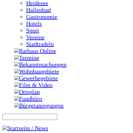
Heidesee
Hallenbad
Gastronomie
Hotels
Sport
Vereine
Stadtradeln
Rathaus Online
Termine
Bekanntmachungen
Wohnbaugebiete
Gewerbegebiete
Film & Video
Ortsplan
Fundbüro
Bürgeranregungen
Startseite / News