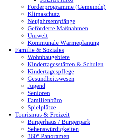
Förderprogramme (Gemeinde)
Klimaschutz
Neujahrsempfänge
Geförderte Maßnahmen
Umwelt
Kommunale Wärmeplanung
Familie & Soziales
Wohnbaugebiete
Kindertagesstätten & Schulen
Kindertagespflege
Gesundheitswesen
Jugend
Senioren
Familienbüro
Spielplätze
Tourismus & Freizeit
Bürgerhaus / Bürgerpark
Sehenswürdigkeiten
360° Panoramen