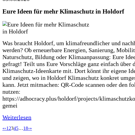
Eure Ideen für mehr Klimaschutz in Holdorf
Was braucht Holdorf, um klimafreundlicher und nachh
werden? Ob erneuerbare Energien, Sanierung, Mobilit
Naturschutz, Bildung oder Klimaanpassung: Eure Ide
gefragt! Teilt uns Eure Vorschläge ganz einfach über 
Klimaschutz-Ideenkarte mit. Dort könnt ihr eigene Id
und zeigen, wo in Holdorf Klimaschutz konkret umge
kann. Jetzt mitmachen: QR-Code scannen oder den fo
nutzen:
https://adhocracy.plus/holdorf/projects/klimaschutzk
gemei
Weiterlesen
«
‹
1
2
3
4
5
…
18
›
»