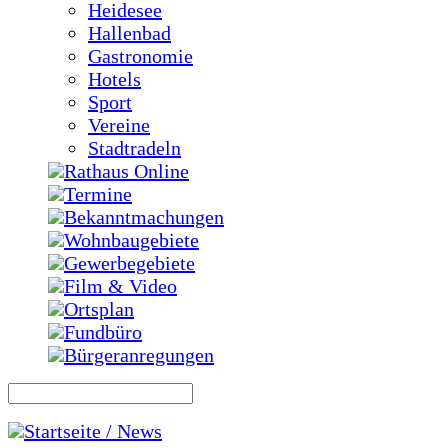
Heidesee
Hallenbad
Gastronomie
Hotels
Sport
Vereine
Stadtradeln
Rathaus Online
Termine
Bekanntmachungen
Wohnbaugebiete
Gewerbegebiete
Film & Video
Ortsplan
Fundbüro
Bürgeranregungen
Startseite / News