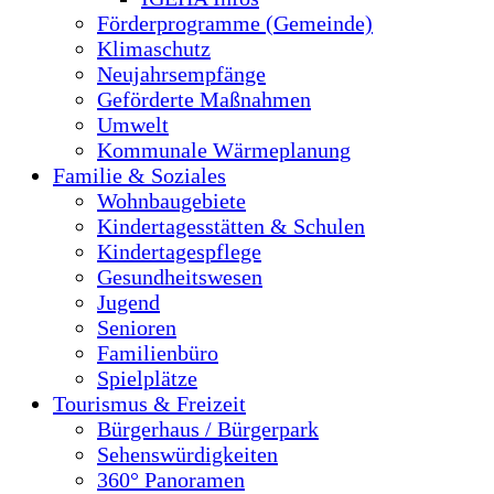
Förderprogramme (Gemeinde)
Klimaschutz
Neujahrsempfänge
Geförderte Maßnahmen
Umwelt
Kommunale Wärmeplanung
Familie & Soziales
Wohnbaugebiete
Kindertagesstätten & Schulen
Kindertagespflege
Gesundheitswesen
Jugend
Senioren
Familienbüro
Spielplätze
Tourismus & Freizeit
Bürgerhaus / Bürgerpark
Sehenswürdigkeiten
360° Panoramen