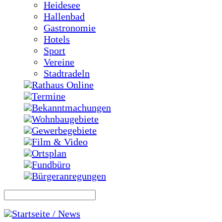
Heidesee
Hallenbad
Gastronomie
Hotels
Sport
Vereine
Stadtradeln
Rathaus Online
Termine
Bekanntmachungen
Wohnbaugebiete
Gewerbegebiete
Film & Video
Ortsplan
Fundbüro
Bürgeranregungen
Startseite / News