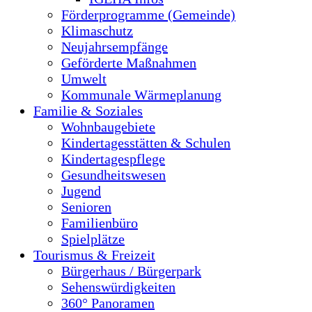
Förderprogramme (Gemeinde)
Klimaschutz
Neujahrsempfänge
Geförderte Maßnahmen
Umwelt
Kommunale Wärmeplanung
Familie & Soziales
Wohnbaugebiete
Kindertagesstätten & Schulen
Kindertagespflege
Gesundheitswesen
Jugend
Senioren
Familienbüro
Spielplätze
Tourismus & Freizeit
Bürgerhaus / Bürgerpark
Sehenswürdigkeiten
360° Panoramen