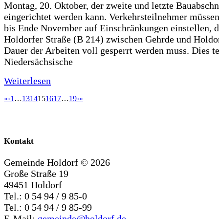
Montag, 20. Oktober, der zweite und letzte Bauabschn
eingerichtet werden kann. Verkehrsteilnehmer müssen
bis Ende November auf Einschränkungen einstellen, d
Holdorfer Straße (B 214) zwischen Gehrde und Holdor
Dauer der Arbeiten voll gesperrt werden muss. Dies te
Niedersächsische
Weiterlesen
«
‹
1
…
13
14
15
16
17
…
19
›
»
Kontakt
Gemeinde Holdorf ©
2026
Große Straße 19
49451 Holdorf
Tel.: 0 54 94 / 9 85-0
Tel.: 0 54 94 / 9 85-99
E-Mail:
gemeinde@holdorf.de