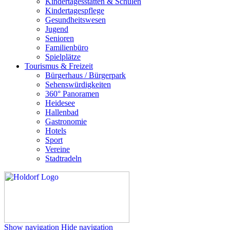
Kindertagesstätten & Schulen
Kindertagespflege
Gesundheitswesen
Jugend
Senioren
Familienbüro
Spielplätze
Tourismus & Freizeit
Bürgerhaus / Bürgerpark
Sehenswürdigkeiten
360° Panoramen
Heidesee
Hallenbad
Gastronomie
Hotels
Sport
Vereine
Stadtradeln
Show navigation
Hide navigation