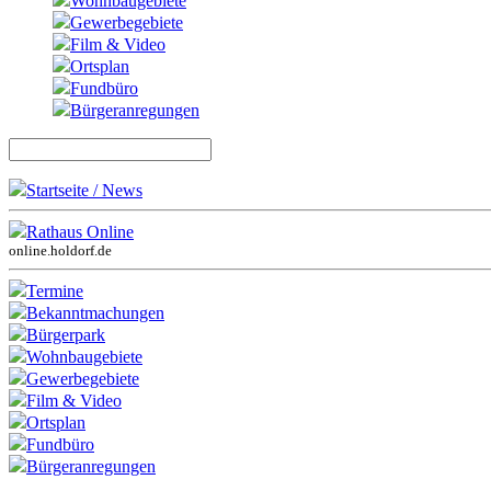
Wohnbaugebiete
Gewerbegebiete
Film & Video
Ortsplan
Fundbüro
Bürgeranregungen
Startseite / News
Rathaus Online
online.holdorf.de
Termine
Bekanntmachungen
Bürgerpark
Wohnbaugebiete
Gewerbegebiete
Film & Video
Ortsplan
Fundbüro
Bürgeranregungen