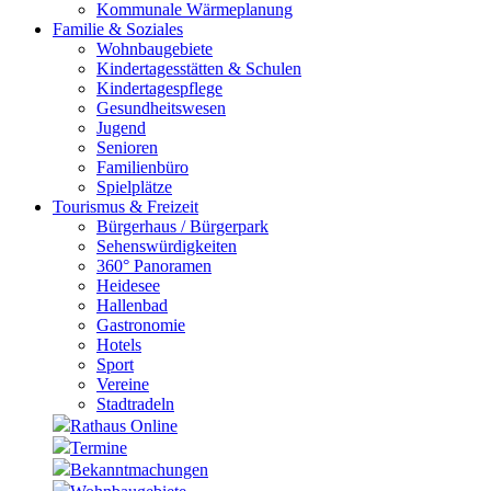
Kommunale Wärmeplanung
Familie & Soziales
Wohnbaugebiete
Kindertagesstätten & Schulen
Kindertagespflege
Gesundheitswesen
Jugend
Senioren
Familienbüro
Spielplätze
Tourismus & Freizeit
Bürgerhaus / Bürgerpark
Sehenswürdigkeiten
360° Panoramen
Heidesee
Hallenbad
Gastronomie
Hotels
Sport
Vereine
Stadtradeln
Rathaus Online
Termine
Bekanntmachungen