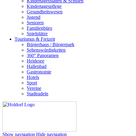
Kindertagesstätten & Schulen
Kindertagespflege
Gesundheitswesen
Jugend
Senioren
Familienbüro
Spielplätze
Tourismus & Freizeit
Bürgerhaus / Bürgerpark
Sehenswürdigkeiten
360° Panoramen
Heidesee
Hallenbad
Gastronomie
Hotels
Sport
Vereine
Stadtradeln
Show navigation
Hide navigation