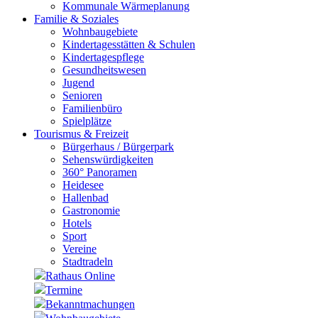
Kommunale Wärmeplanung
Familie & Soziales
Wohnbaugebiete
Kindertagesstätten & Schulen
Kindertagespflege
Gesundheitswesen
Jugend
Senioren
Familienbüro
Spielplätze
Tourismus & Freizeit
Bürgerhaus / Bürgerpark
Sehenswürdigkeiten
360° Panoramen
Heidesee
Hallenbad
Gastronomie
Hotels
Sport
Vereine
Stadtradeln
Rathaus Online
Termine
Bekanntmachungen