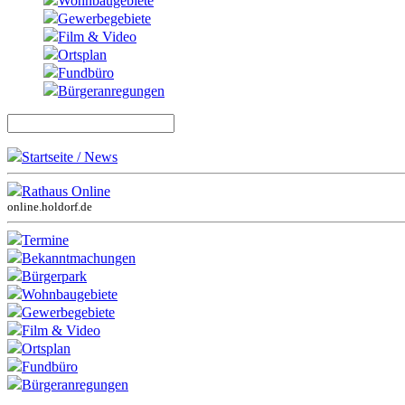
Wohnbaugebiete
Gewerbegebiete
Film & Video
Ortsplan
Fundbüro
Bürgeranregungen
Startseite / News
Rathaus Online
online.holdorf.de
Termine
Bekanntmachungen
Bürgerpark
Wohnbaugebiete
Gewerbegebiete
Film & Video
Ortsplan
Fundbüro
Bürgeranregungen