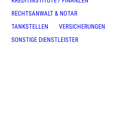
KREDITINSTITUTE / FINANZEN
RECHTSANWALT & NOTAR
TANKSTELLEN
VERSICHERUNGEN
SONSTIGE DIENSTLEISTER
Allianz Versicherung Michael Niemann
Auto Landwehr GmbH
Autohaus Dinkgrefe
Autohaus Schlarmann e.K
Nutzfahrzeugservice Anders
Bestattungen Lemke GmbH
Cocktailservice - von Handorff