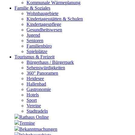
Kommunale Wärmeplanung
Familie & Soziales
Wohnbaugebiete
Kindertagesstätten & Schulen
Kindertagespflege
Gesundheitswesen
Jugend
Senioren
Familienbüro
Spielplätze
Tourismus & Freizeit
Bürgerhaus / Bürgerpark
Sehenswürdigkeiten
360° Panoramen
Heidesee
Hallenbad
Gastronomie
Hotels
Sport
Vereine
Stadtradeln
Rathaus Online
Termine
Bekanntmachungen