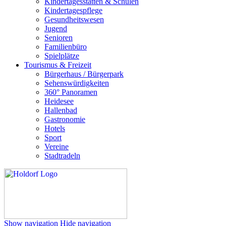
Kindertagesstätten & Schulen
Kindertagespflege
Gesundheitswesen
Jugend
Senioren
Familienbüro
Spielplätze
Tourismus & Freizeit
Bürgerhaus / Bürgerpark
Sehenswürdigkeiten
360° Panoramen
Heidesee
Hallenbad
Gastronomie
Hotels
Sport
Vereine
Stadtradeln
Show navigation
Hide navigation