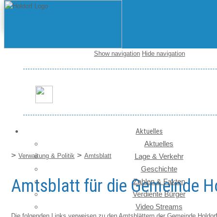
Show navigation
Hide navigation
Startseite / News
Aktuelles
Aktuelles
>
>
Verwaltung & Politik
Amtsblatt
Lage & Verkehr
Geschichte
Amtsblatt für die Gemeinde H
Zahlen & Fakten
Verdiente Bürger
Video Streams
Die folgenden Links verweisen zu den Amtsblättern der Gemeinde Holdorf