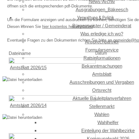
News-Archiv
öffnen sich die entsprechenden pdf-Dokumente.
Ausgrabungen_Bäkeesch
Verwaltung & Politik
Um die Formulare anzeigen und ausdrucken zu können, benötigen Sie de
Bürgermeister / Gemeinderat
Diesen können Sie
hier kostenlos herunterladen
!
Was erledige ich wo?
Eventuelle Fragen zu den Dokumenten richten Sie bitte an
gemeinde@hol
Ansprechpartner
Formularservice
Dateiname
Datum
Ratsinformationen
Bekanntmachungen
Amtsblatt 2026/15
Amtsblatt
Bekanntmachung über die zugelassenen Wahlvorschläge zur
Gemeinderatswahl und Bürgermeisterwahl am 13.09.2026
Ausschreibungen und Vergaben
Ortsrecht
75 Downloads | Letzte Änderung: 2026-08-03 10:10
Aktuelle Bauleitplanverfahren
Amtsblatt 2026/14
Stellenmarkt
2. Änderung der Bekanntmachung über die Zusammensetzung des
Wahlen
Wahlausschusses der Gemeinde Holdorf
Wahlhelfer
57 Downloads | Letzte Änderung: 2026-07-24 10:10
Einteilung der Wahlbezirke
Kommunalwahl 2026