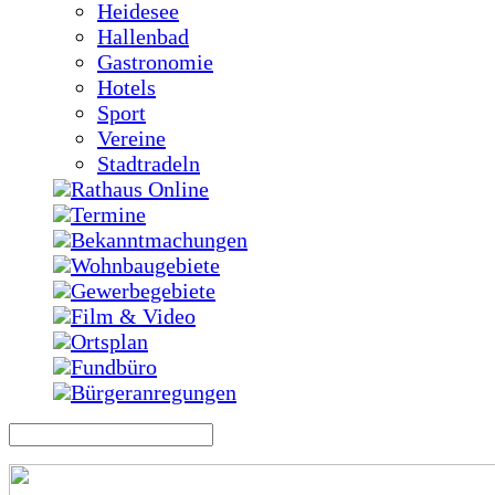
Heidesee
Hallenbad
Gastronomie
Hotels
Sport
Vereine
Stadtradeln
Rathaus Online
Termine
Bekanntmachungen
Wohnbaugebiete
Gewerbegebiete
Film & Video
Ortsplan
Fundbüro
Bürgeranregungen