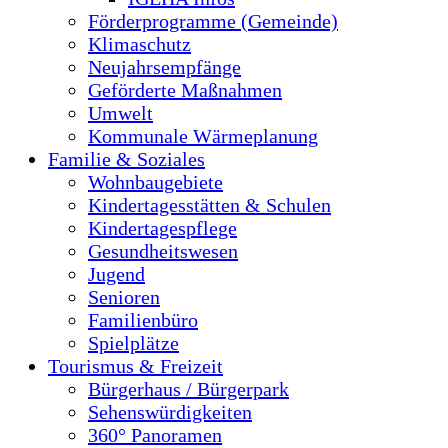
Förderprogramme (Gemeinde)
Klimaschutz
Neujahrsempfänge
Geförderte Maßnahmen
Umwelt
Kommunale Wärmeplanung
Familie & Soziales
Wohnbaugebiete
Kindertagesstätten & Schulen
Kindertagespflege
Gesundheitswesen
Jugend
Senioren
Familienbüro
Spielplätze
Tourismus & Freizeit
Bürgerhaus / Bürgerpark
Sehenswürdigkeiten
360° Panoramen