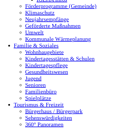
Förderprogramme (Gemeinde)
Klimaschutz
Neujahrsempfänge
Geförderte Maßnahmen
Umwelt
Kommunale Wärmeplanung
Familie & Soziales
Wohnbaugebiete
Kindertagesstätten & Schulen
Kindertagespflege
Gesundheitswesen
Jugend
Senioren
Familienbüro
Spielplätze
Tourismus & Freizeit
Bürgerhaus / Bürgerpark
Sehenswürdigkeiten
360° Panoramen