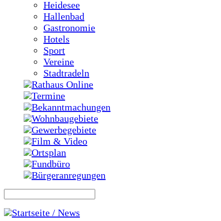
Heidesee
Hallenbad
Gastronomie
Hotels
Sport
Vereine
Stadtradeln
Rathaus Online
Termine
Bekanntmachungen
Wohnbaugebiete
Gewerbegebiete
Film & Video
Ortsplan
Fundbüro
Bürgeranregungen
Startseite / News