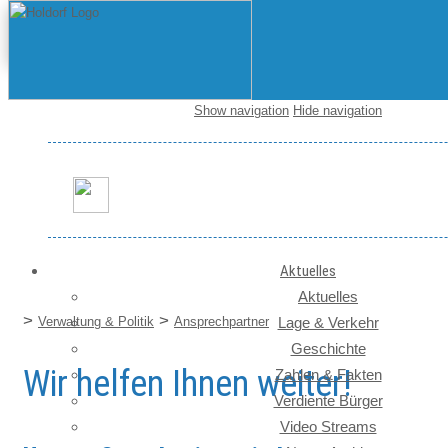
Show navigation
Hide navigation
Startseite / News
Aktuelles
Aktuelles
>
>
Verwaltung & Politik
Ansprechpartner
Lage & Verkehr
Geschichte
Wir helfen Ihnen weiter!
Zahlen & Fakten
Verdiente Bürger
Video Streams