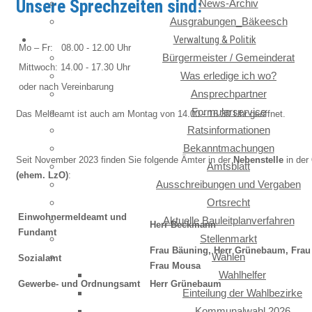
Unsere Sprechzeiten sind:
News-Archiv
Ausgrabungen_Bäkeesch
Verwaltung & Politik
Mo – Fr: 08.00 - 12.00 Uhr
Bürgermeister / Gemeinderat
Mittwoch: 14.00 - 17.30 Uhr
Was erledige ich wo?
oder nach Vereinbarung
Ansprechpartner
Formularservice
Das Meldeamt ist auch am Montag von 14.00 - 16.30 Uhr geöffnet.
Ratsinformationen
Bekanntmachungen
Seit November 2023 finden Sie folgende Ämter in der
Nebenstelle
in der
Amtsblatt
(ehem. LzO)
:
Ausschreibungen und Vergaben
Ortsrecht
Einwohnermeldeamt und
Aktuelle Bauleitplanverfahren
Herr Beckmann
Fundamt
Stellenmarkt
Frau Bäuning, Herr Grünebaum, Frau
Wahlen
Sozialamt
Frau Mousa
Wahlhelfer
Gewerbe- und Ordnungsamt
Herr Grünebaum
Einteilung der Wahlbezirke
Kommunalwahl 2026