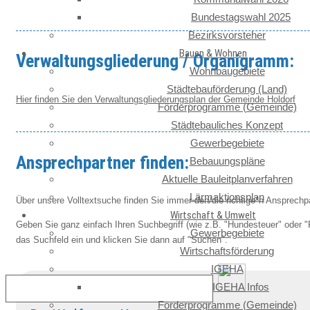
Bundestagswahl 2025
Bezirksvorsteher
Bauen & Wohnen
Verwaltungsgliederung / Organigramm:
Wohnbaugebiete
Städtebauförderung (Land)
Hier finden Sie den Verwaltungsgliederungsplan der Gemeinde Holdorf
Förderprogramme (Gemeinde)
Städtebauliches Konzept
Gewerbegebiete
Ansprechpartner finden:
Bebauungspläne
Aktuelle Bauleitplanverfahren
Lärmaktionsplan
Über unsere Volltextsuche finden Sie immer den/die richtige*n Ansprechpar
Wirtschaft & Umwelt
Geben Sie ganz einfach Ihren Suchbegriff (wie z.B. "Hundesteuer" oder "
Gewerbegebiete
das Suchfeld ein und klicken Sie dann auf "Suchen".
Wirtschaftsförderung
IGEHA
IGEHA Infos
Förderprogramme (Gemeinde)