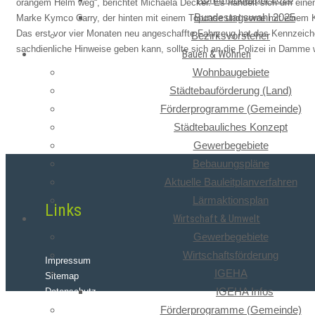
orangem Helm weg“, berichtet Michaela Decker. Es handelt sich um einen
Bundestagswahl 2025
Marke Kymco Carry, der hinten mit einem Topcase und vorne mit einem Ko
Das erst vor vier Monaten neu angeschaf
f
te Fahrzeug hat das Kennzeic
Bezirksvorsteher
sachdienliche Hinweise geben kann, sollte sich an die Polizei in Damm
Bauen & Wohnen
Wohnbaugebiete
Städtebauförderung (Land)
Förderprogramme (Gemeinde)
Städtebauliches Konzept
Gewerbegebiete
Bebauungspläne
Aktuelle Bauleitplanverfahren
Lärmaktionsplan
Links
Wirtschaft & Umwelt
Gewerbegebiete
Wirtschaftsförderung
Impressum
IGEHA
Sitemap
IGEHA Infos
Datenschutz
Förderprogramme (Gemeinde)