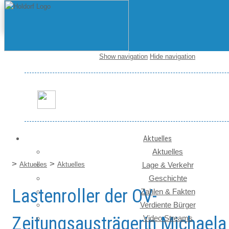
Show navigation
Hide navigation
Startseite / News
Aktuelles
Aktuelles
>
>
Aktuelles
Aktuelles
Lage & Verkehr
Geschichte
Lastenroller der OV-
Zahlen & Fakten
Verdiente Bürger
Zeitungsausträgerin Michaela
Video Streams