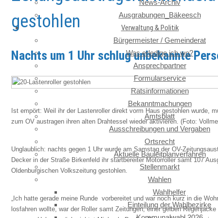
News-Archiv
Ausgrabungen_Bäkeesch
gestohlen
Verwaltung & Politik
Bürgermeister / Gemeinderat
Nachts um 1 Uhr schlug unbekannte Pers
Was erledige ich wo?
Ansprechpartner
Formularservice
Ratsinformationen
Bekanntmachungen
Ist empört: Weil ihr der Lastenroller direkt vorm Haus gestohlen wurde,
Amtsblatt
zum OV austragen ihren alten Drahtessel wieder aktivieren.
(
Foto: Vollme
Ausschreibungen und Vergaben
Ortsrecht
Unglaublich: nachts gegen 1 Uhr wurde am Samstag der OV-Zeitungsaust
Aktuelle Bauleitplanverfahren
Decker in der Straße Birkenfeld ihr startbereiter Motorroller samt 107 Au
Stellenmarkt
Oldenburgischen Volkszeitung gestohlen.
Wahlen
Wahlhelfer
„Ich hatte gerade meine Runde vorbereitet und war noch kurz in die Woh
Einteilung der Wahlbezirke
losfahren wollte, war der Roller samt Zeitungen, einer gelben Regenjack
Kommunalwahl 2026