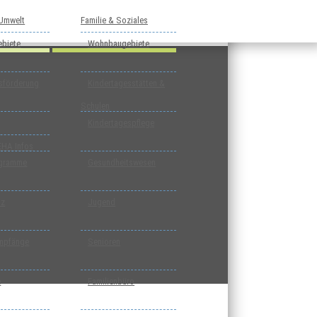
 Umwelt
Familie & Soziales
biete
Wohnbaugebiete
tsförderung
Kindertagesstätten &
Schulen
Kindertagespflege
EHA Infos
ogramme
Gesundheitswesen
tz
Jugend
mpfänge
Senioren
e
Familienbüro