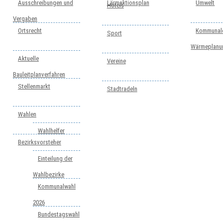
Ausschreibungen und
Lärmaktionsplan
Umwelt
Hotels
Vergaben
Ortsrecht
Kommunal
Sport
Wärmeplanu
Aktuelle
Vereine
Bauleitplanverfahren
Stellenmarkt
Stadtradeln
Wahlen
Wahlhelfer
Bezirksvorsteher
Einteilung der
Wahlbezirke
Kommunalwahl
2026
Bundestagswahl