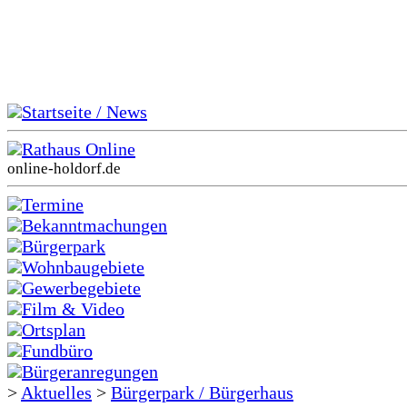
Startseite / News
Rathaus Online
online-holdorf.de
Termine
Bekanntmachungen
Bürgerpark
Wohnbaugebiete
Gewerbegebiete
Film & Video
Ortsplan
Fundbüro
Bürgeranregungen
>
Aktuelles
>
Bürgerpark / Bürgerhaus