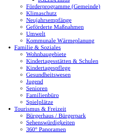
Förderprogramme (Gemeinde)
Klimaschutz
Neujahrsempfänge
Geförderte Maßnahmen
Umwelt
Kommunale Wärmeplanung
Familie & Soziales
Wohnbaugebiete
Kindertagesstätten & Schulen
Kindertagespflege
Gesundheitswesen
Jugend
Senioren
Familienbüro
Spielplätze
Tourismus & Freizeit
Bürgerhaus / Bürgerpark
Sehenswürdigkeiten
360° Panoramen