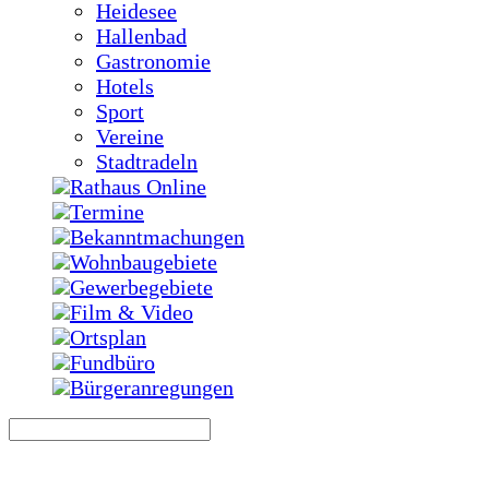
Heidesee
Hallenbad
Gastronomie
Hotels
Sport
Vereine
Stadtradeln
Rathaus Online
Termine
Bekanntmachungen
Wohnbaugebiete
Gewerbegebiete
Film & Video
Ortsplan
Fundbüro
Bürgeranregungen