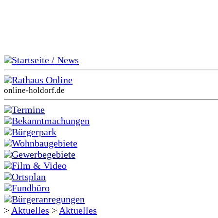
Startseite / News
Rathaus Online
online-holdorf.de
Termine
Bekanntmachungen
Bürgerpark
Wohnbaugebiete
Gewerbegebiete
Film & Video
Ortsplan
Fundbüro
Bürgeranregungen
>
Aktuelles
>
Aktuelles