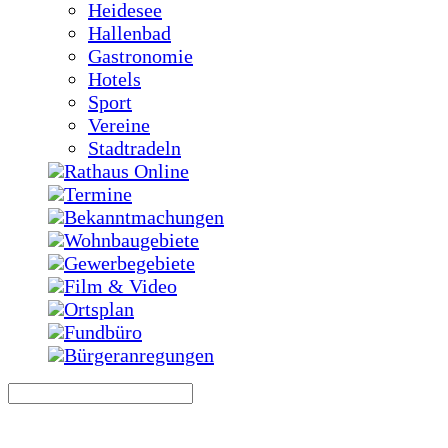
Heidesee
Hallenbad
Gastronomie
Hotels
Sport
Vereine
Stadtradeln
Rathaus Online
Termine
Bekanntmachungen
Wohnbaugebiete
Gewerbegebiete
Film & Video
Ortsplan
Fundbüro
Bürgeranregungen