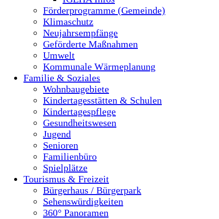
Förderprogramme (Gemeinde)
Klimaschutz
Neujahrsempfänge
Geförderte Maßnahmen
Umwelt
Kommunale Wärmeplanung
Familie & Soziales
Wohnbaugebiete
Kindertagesstätten & Schulen
Kindertagespflege
Gesundheitswesen
Jugend
Senioren
Familienbüro
Spielplätze
Tourismus & Freizeit
Bürgerhaus / Bürgerpark
Sehenswürdigkeiten
360° Panoramen