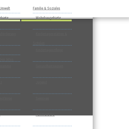
 Umwelt
Familie & Soziales
biete
Wohnbaugebiete
tsförderung
Kindertagesstätten &
Schulen
Kindertagespflege
EHA Infos
ogramme
Gesundheitswesen
tz
Jugend
mpfänge
Senioren
e
Familienbüro