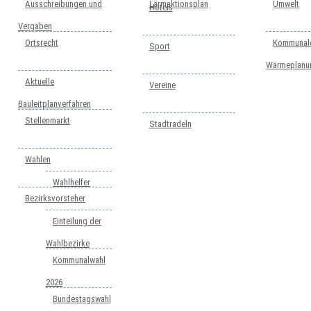
Ausschreibungen und
Lärmaktionsplan
Umwelt
Hotels
Vergaben
Ortsrecht
Kommunal
Sport
Wärmeplanu
Aktuelle
Vereine
Bauleitplanverfahren
Stellenmarkt
Stadtradeln
Wahlen
Wahlhelfer
Bezirksvorsteher
Einteilung der
Wahlbezirke
Kommunalwahl
2026
Bundestagswahl