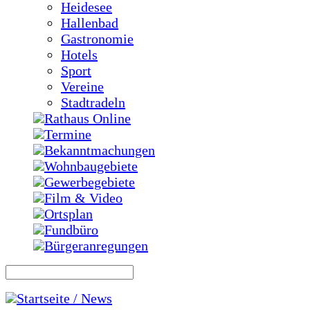
Heidesee
Hallenbad
Gastronomie
Hotels
Sport
Vereine
Stadtradeln
Rathaus Online
Termine
Bekanntmachungen
Wohnbaugebiete
Gewerbegebiete
Film & Video
Ortsplan
Fundbüro
Bürgeranregungen
Startseite / News