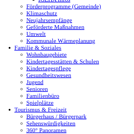
Förderprogramme (Gemeinde)
Klimaschutz
Neujahrsempfänge
Geförderte Maßnahmen
Umwelt
Kommunale Wärmeplanung
Familie & Soziales
Wohnbaugebiete
Kindertagesstätten & Schulen
Kindertagespflege
Gesundheitswesen
Jugend
Senioren
Familienbüro
Spielplätze
Tourismus & Freizeit
Bürgerhaus / Bürgerpark
Sehenswürdigkeiten
360° Panoramen