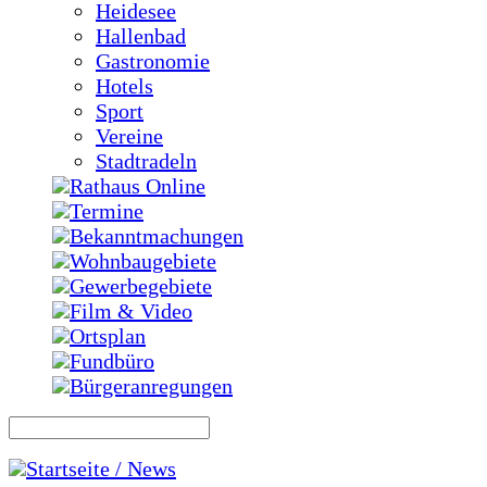
Heidesee
Hallenbad
Gastronomie
Hotels
Sport
Vereine
Stadtradeln
Rathaus Online
Termine
Bekanntmachungen
Wohnbaugebiete
Gewerbegebiete
Film & Video
Ortsplan
Fundbüro
Bürgeranregungen
Startseite / News