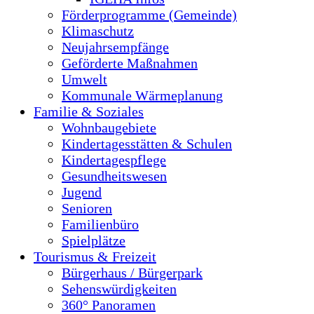
Förderprogramme (Gemeinde)
Klimaschutz
Neujahrsempfänge
Geförderte Maßnahmen
Umwelt
Kommunale Wärmeplanung
Familie & Soziales
Wohnbaugebiete
Kindertagesstätten & Schulen
Kindertagespflege
Gesundheitswesen
Jugend
Senioren
Familienbüro
Spielplätze
Tourismus & Freizeit
Bürgerhaus / Bürgerpark
Sehenswürdigkeiten
360° Panoramen