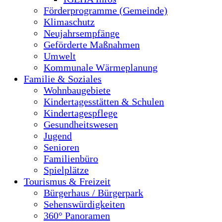
Förderprogramme (Gemeinde)
Klimaschutz
Neujahrsempfänge
Geförderte Maßnahmen
Umwelt
Kommunale Wärmeplanung
Familie & Soziales
Wohnbaugebiete
Kindertagesstätten & Schulen
Kindertagespflege
Gesundheitswesen
Jugend
Senioren
Familienbüro
Spielplätze
Tourismus & Freizeit
Bürgerhaus / Bürgerpark
Sehenswürdigkeiten
360° Panoramen