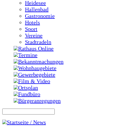
Heidesee
Hallenbad
Gastronomie
Hotels
Sport
Vereine
Stadtradeln
Rathaus Online
Termine
Bekanntmachungen
Wohnbaugebiete
Gewerbegebiete
Film & Video
Ortsplan
Fundbüro
Bürgeranregungen
Startseite / News