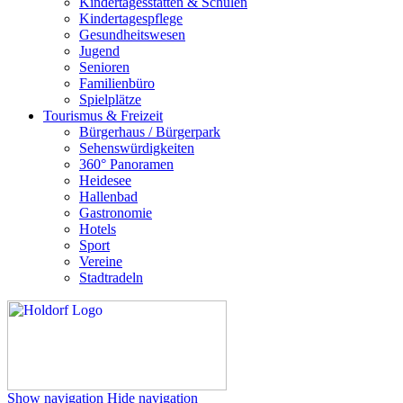
Kindertagesstätten & Schulen
Kindertagespflege
Gesundheitswesen
Jugend
Senioren
Familienbüro
Spielplätze
Tourismus & Freizeit
Bürgerhaus / Bürgerpark
Sehenswürdigkeiten
360° Panoramen
Heidesee
Hallenbad
Gastronomie
Hotels
Sport
Vereine
Stadtradeln
Show navigation
Hide navigation