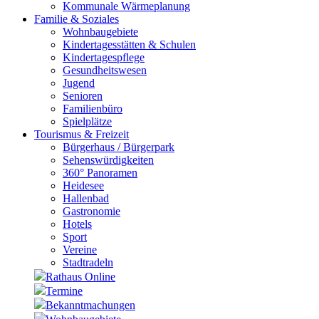
Kommunale Wärmeplanung
Familie & Soziales
Wohnbaugebiete
Kindertagesstätten & Schulen
Kindertagespflege
Gesundheitswesen
Jugend
Senioren
Familienbüro
Spielplätze
Tourismus & Freizeit
Bürgerhaus / Bürgerpark
Sehenswürdigkeiten
360° Panoramen
Heidesee
Hallenbad
Gastronomie
Hotels
Sport
Vereine
Stadtradeln
Rathaus Online
Termine
Bekanntmachungen