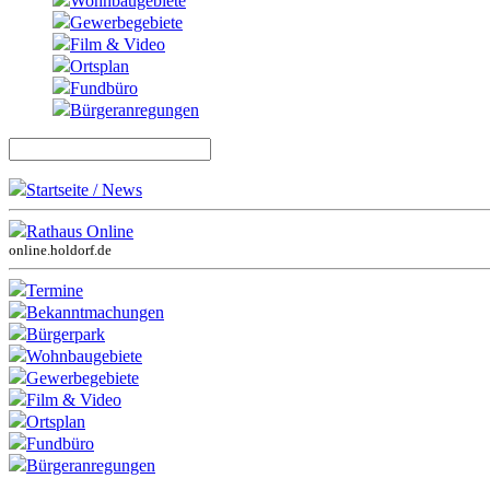
Wohnbaugebiete
Gewerbegebiete
Film & Video
Ortsplan
Fundbüro
Bürgeranregungen
Startseite / News
Rathaus Online
online.holdorf.de
Termine
Bekanntmachungen
Bürgerpark
Wohnbaugebiete
Gewerbegebiete
Film & Video
Ortsplan
Fundbüro
Bürgeranregungen