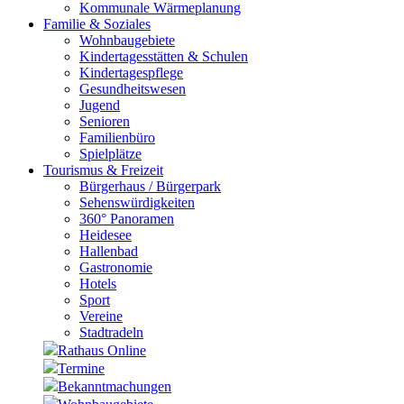
Kommunale Wärmeplanung
Familie & Soziales
Wohnbaugebiete
Kindertagesstätten & Schulen
Kindertagespflege
Gesundheitswesen
Jugend
Senioren
Familienbüro
Spielplätze
Tourismus & Freizeit
Bürgerhaus / Bürgerpark
Sehenswürdigkeiten
360° Panoramen
Heidesee
Hallenbad
Gastronomie
Hotels
Sport
Vereine
Stadtradeln
Rathaus Online
Termine
Bekanntmachungen