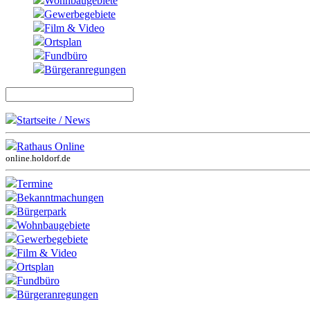
Wohnbaugebiete
Gewerbegebiete
Film & Video
Ortsplan
Fundbüro
Bürgeranregungen
Startseite / News
Rathaus Online
online.holdorf.de
Termine
Bekanntmachungen
Bürgerpark
Wohnbaugebiete
Gewerbegebiete
Film & Video
Ortsplan
Fundbüro
Bürgeranregungen