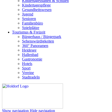
Kindertagesstätten & Schulen
Kindertagespflege
Gesundheitswesen
Jugend
Senioren
Familienbüro
Spielplätze
Tourismus & Freizeit
Bürgerhaus / Bürgerpark
Sehenswürdigkeiten
360° Panoramen
Heidesee
Hallenbad
Gastronomie
Hotels
Sport
Vereine
Stadtradeln
Show navigation
Hide navigation